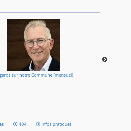
gards sur notre Commune (mensuel)
Votre applic
es
404
Infos pratiques