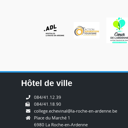
Hôtel de ville
084/41.12.39
084/41.18.90
college.echevinal@la-roche-en-ardenne.be
Place du Marché 1
6980 La Roche-en-Ardenne