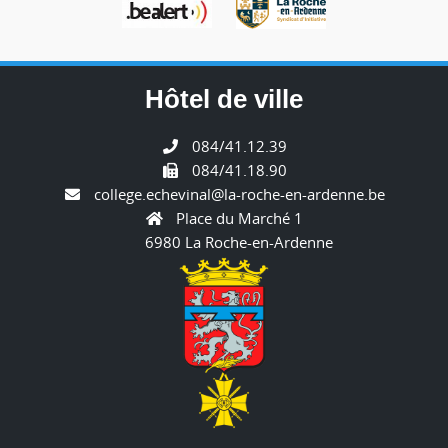
Hôtel de ville
084/41.12.39
084/41.18.90
college.echevinal@la-roche-en-ardenne.be
Place du Marché 1
6980 La Roche-en-Ardenne