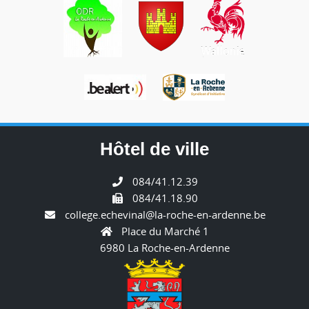
Hôtel de ville
084/41.12.39
084/41.18.90
college.echevinal@la-roche-en-ardenne.be
Place du Marché 1
6980 La Roche-en-Ardenne