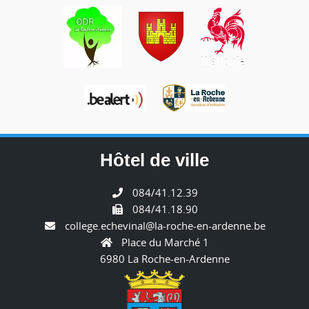
Hôtel de ville
084/41.12.39
084/41.18.90
college.echevinal@la-roche-en-ardenne.be
Place du Marché 1
6980 La Roche-en-Ardenne