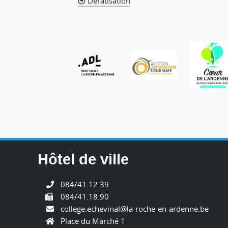
Dératisation
Hôtel de ville
084/41.12.39
084/41.18.90
college.echevinal@la-roche-en-ardenne.be
Place du Marché 1