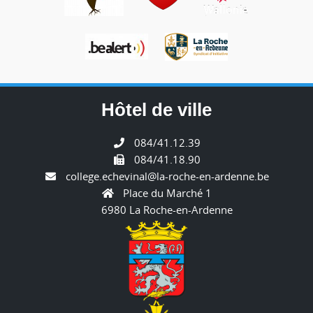
Hôtel de ville
084/41.12.39
084/41.18.90
college.echevinal@la-roche-en-ardenne.be
Place du Marché 1
6980 La Roche-en-Ardenne