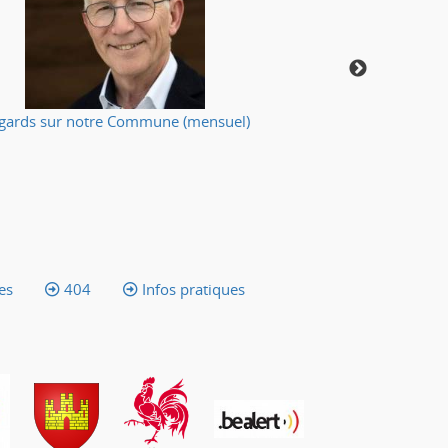
gards sur notre Commune (mensuel)
Votre applic
es
404
Infos pratiques