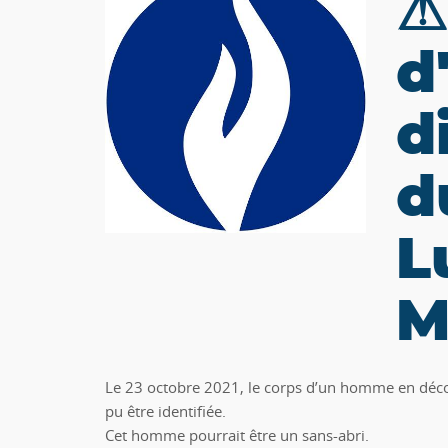
⚠
d
d
d
L
M
Le 23 octobre 2021, le corps d’un homme en déco
pu être identifiée.
Cet homme pourrait être un sans-abri.