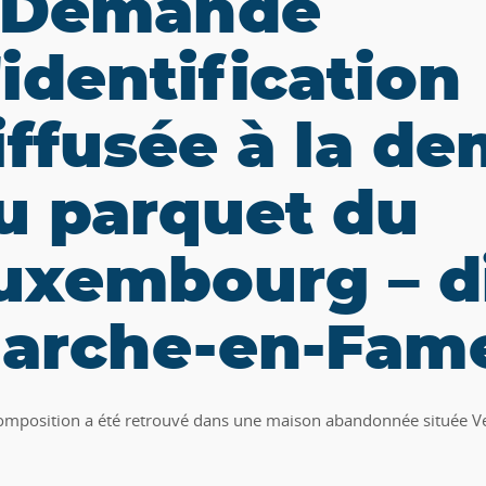
Demande
'identification
iffusée à la d
u parquet du
uxembourg – d
arche-en-Fam
mposition a été retrouvé dans une maison abandonnée située Vec