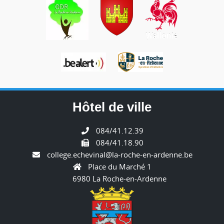
Hôtel de ville
084/41.12.39
084/41.18.90
college.echevinal@la-roche-en-ardenne.be
Place du Marché 1
6980 La Roche-en-Ardenne