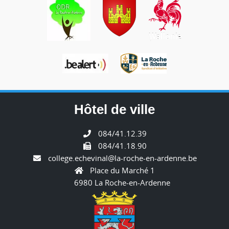
Hôtel de ville
084/41.12.39
084/41.18.90
college.echevinal@la-roche-en-ardenne.be
Place du Marché 1
6980 La Roche-en-Ardenne