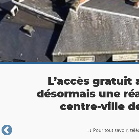
👉 Balade Totemus à
Partez à la chasse au tr
🥾🚶‍♂️‍➡️ ‼ Partez à la chasse au trésor avec la balade TO
Roche-