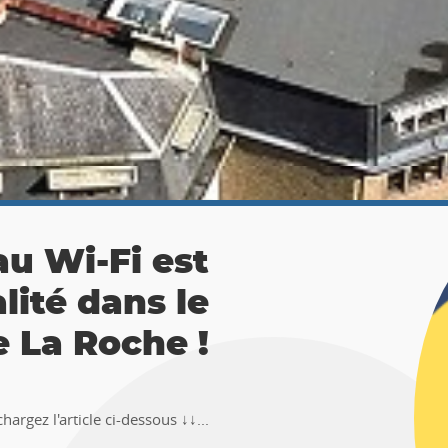
 La Roche :
ésor 🚶‍♀🚶‍♂
TEMUS "Pierre et Légendes" de La
en-Ardenne !!Téléchargez l�...