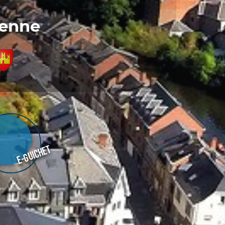
denne
E-guichet