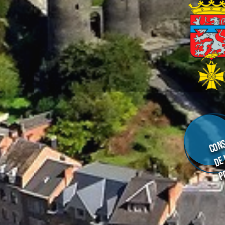
Cons
de
p