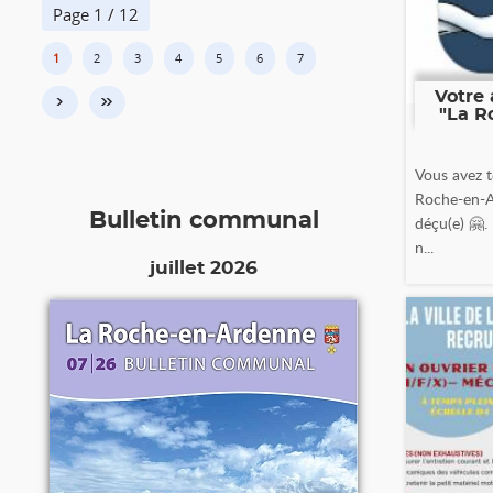
Page 1 / 12
1
2
3
4
5
6
7
Votre 
›
»
"La R
Vous avez t
Roche-en-A
Bulletin communal
déçu(e) 🤗.
n...
juillet 2026