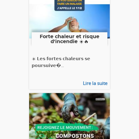
Forte chaleur et risque
d'incendie ☀️🔥
☀️ 𝗟𝗲𝘀 𝗳𝗼𝗿𝘁𝗲𝘀 𝗰𝗵𝗮𝗹𝗲𝘂𝗿𝘀 𝘀𝗲
𝗽𝗼𝘂𝗿𝘀𝘂𝗶𝘃𝗲�...
Lire la suite