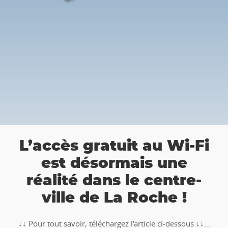
👉 
’accès gratuit au Wi-Fi
R
est désormais une
cha
réalité dans le centre-
ville de La Roche !
🥾🚶‍♂️‍
TOTEM
our tout savoir, téléchargez l'article ci-dessous ↓↓...