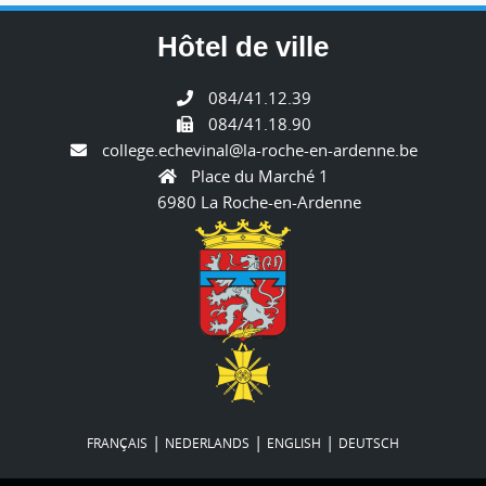
Hôtel de ville
084/41.12.39
084/41.18.90
college.echevinal@la-roche-en-ardenne.be
Place du Marché 1
6980 La Roche-en-Ardenne
|
|
|
FRANÇAIS
NEDERLANDS
ENGLISH
DEUTSCH