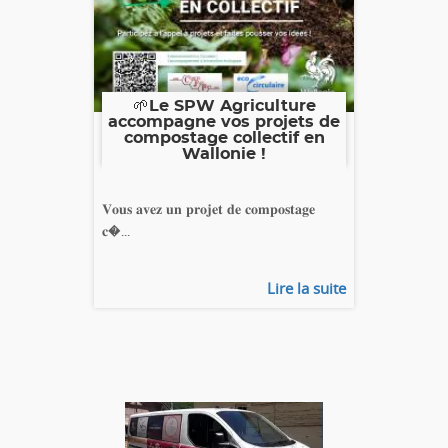
🌱Le SPW Agriculture
accompagne vos projets de
compostage collectif en
Wallonie !
𝐕𝐨𝐮𝐬 𝐚𝐯𝐞𝐳 𝐮𝐧 𝐩𝐫𝐨𝐣𝐞𝐭 𝐝𝐞 𝐜𝐨𝐦𝐩𝐨𝐬𝐭𝐚𝐠𝐞
𝐜�...
Lire la suite