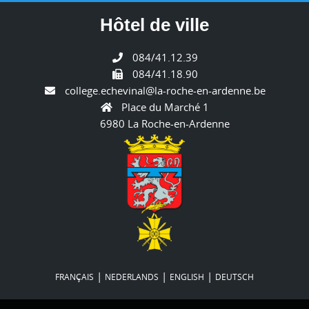
Hôtel de ville
084/41.12.39
084/41.18.90
college.echevinal@la-roche-en-ardenne.be
Place du Marché 1
6980 La Roche-en-Ardenne
|
|
|
FRANÇAIS
NEDERLANDS
ENGLISH
DEUTSCH