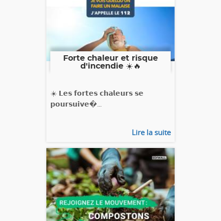
Forte chaleur et risque
d'incendie ☀️🔥
☀️ 𝗟𝗲𝘀 𝗳𝗼𝗿𝘁𝗲𝘀 𝗰𝗵𝗮𝗹𝗲𝘂𝗿𝘀 𝘀𝗲
𝗽𝗼𝘂𝗿𝘀𝘂𝗶𝘃𝗲�...
Lire la suite