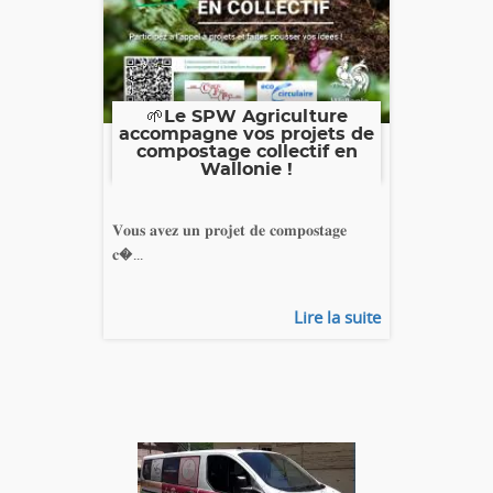
🌱Le SPW Agriculture
accompagne vos projets de
compostage collectif en
Wallonie !
𝐕𝐨𝐮𝐬 𝐚𝐯𝐞𝐳 𝐮𝐧 𝐩𝐫𝐨𝐣𝐞𝐭 𝐝𝐞 𝐜𝐨𝐦𝐩𝐨𝐬𝐭𝐚𝐠𝐞
𝐜�...
Lire la suite