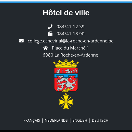
Hôtel de ville
084/41.12.39
084/41.18.90
college.echevinal@la-roche-en-ardenne.be
Place du Marché 1
6980 La Roche-en-Ardenne
|
|
|
FRANÇAIS
NEDERLANDS
ENGLISH
DEUTSCH