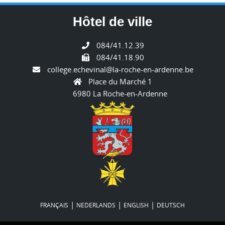
Hôtel de ville
084/41.12.39
084/41.18.90
college.echevinal@la-roche-en-ardenne.be
Place du Marché 1
6980 La Roche-en-Ardenne
|
|
|
FRANÇAIS
NEDERLANDS
ENGLISH
DEUTSCH