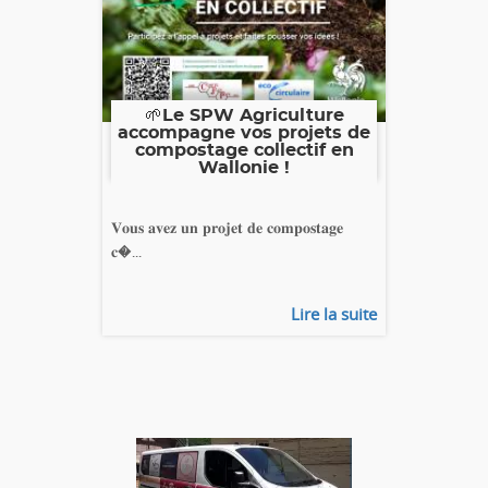
🌱Le SPW Agriculture
accompagne vos projets de
compostage collectif en
Wallonie !
𝐕𝐨𝐮𝐬 𝐚𝐯𝐞𝐳 𝐮𝐧 𝐩𝐫𝐨𝐣𝐞𝐭 𝐝𝐞 𝐜𝐨𝐦𝐩𝐨𝐬𝐭𝐚𝐠𝐞
𝐜�...
Lire la suite