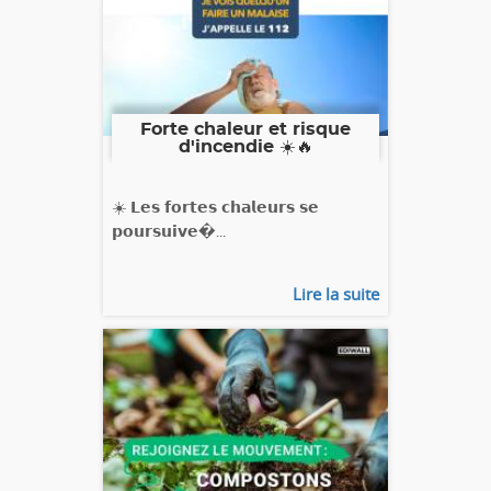
Forte chaleur et risque
d'incendie ☀️🔥
☀️ 𝗟𝗲𝘀 𝗳𝗼𝗿𝘁𝗲𝘀 𝗰𝗵𝗮𝗹𝗲𝘂𝗿𝘀 𝘀𝗲
𝗽𝗼𝘂𝗿𝘀𝘂𝗶𝘃𝗲�...
Lire la suite