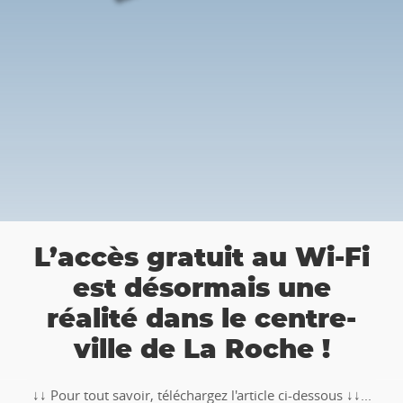
👉 Balade Tote
uit au Wi-Fi
Roche : Part
mais une
chasse au trésor
 le centre-
a Roche !
🥾🚶‍♂️‍➡️ ‼ Partez à la chasse au t
TOTEMUS "Pierre et Légendes"
z l'article ci-dessous ↓↓...
Ardenne !!Télécharge