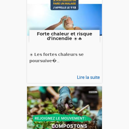
Forte chaleur et risque
d'incendie ☀️🔥
☀️ 𝗟𝗲𝘀 𝗳𝗼𝗿𝘁𝗲𝘀 𝗰𝗵𝗮𝗹𝗲𝘂𝗿𝘀 𝘀𝗲
𝗽𝗼𝘂𝗿𝘀𝘂𝗶𝘃𝗲�...
Lire la suite