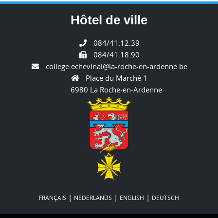
Hôtel de ville
084/41.12.39
084/41.18.90
college.echevinal@la-roche-en-ardenne.be
Place du Marché 1
6980 La Roche-en-Ardenne
|
|
|
FRANÇAIS
NEDERLANDS
ENGLISH
DEUTSCH