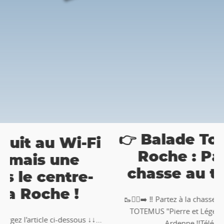
👉 Balade Totemus à La
i
Roche : Partez à la
chasse au trésor 🚶‍♀🚶‍♂
🥾🚶‍♂️‍➡️ ‼ Partez à la chasse au trésor avec la balade
TOTEMUS "Pierre et Légendes" de La Roche-en-
.
Ardenne !!Téléchargez l�...