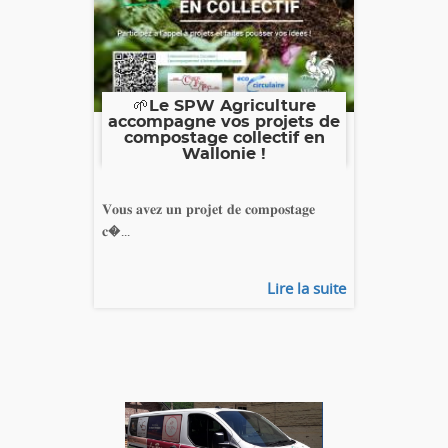
🌱Le SPW Agriculture
accompagne vos projets de
compostage collectif en
Wallonie !
𝐕𝐨𝐮𝐬 𝐚𝐯𝐞𝐳 𝐮𝐧 𝐩𝐫𝐨𝐣𝐞𝐭 𝐝𝐞 𝐜𝐨𝐦𝐩𝐨𝐬𝐭𝐚𝐠𝐞
𝐜�...
Lire la suite