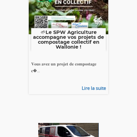
🌱Le SPW Agriculture
accompagne vos projets de
compostage collectif en
Wallonie !
𝐕𝐨𝐮𝐬 𝐚𝐯𝐞𝐳 𝐮𝐧 𝐩𝐫𝐨𝐣𝐞𝐭 𝐝𝐞 𝐜𝐨𝐦𝐩𝐨𝐬𝐭𝐚𝐠𝐞
𝐜�...
Lire la suite