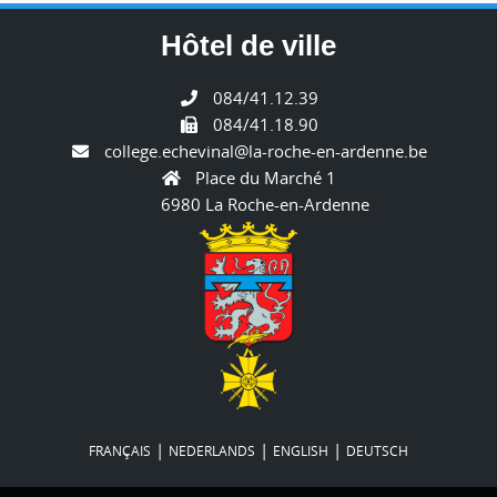
Hôtel de ville
084/41.12.39
084/41.18.90
college.echevinal@la-roche-en-ardenne.be
Place du Marché 1
6980 La Roche-en-Ardenne
|
|
|
FRANÇAIS
NEDERLANDS
ENGLISH
DEUTSCH