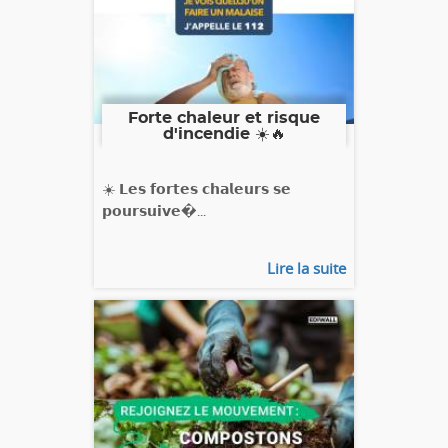
Forte chaleur et risque
d'incendie ☀️🔥
☀️ 𝗟𝗲𝘀 𝗳𝗼𝗿𝘁𝗲𝘀 𝗰𝗵𝗮𝗹𝗲𝘂𝗿𝘀 𝘀𝗲
𝗽𝗼𝘂𝗿𝘀𝘂𝗶𝘃𝗲�...
Lire la suite