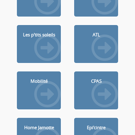
Les p'tits soleils
ATL
Mobilité
CPAS
Home Jamotte
Epi'cintre