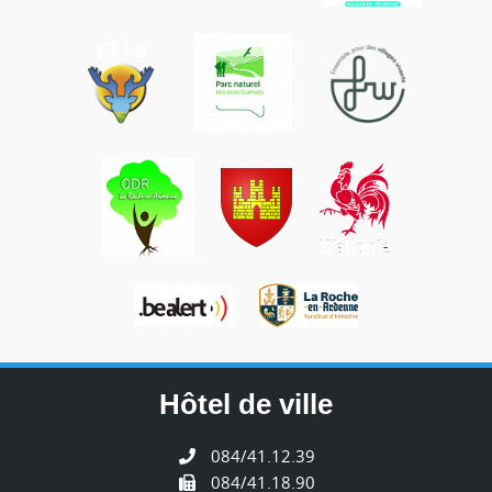
Hôtel de ville
084/41.12.39
084/41.18.90