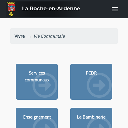
La Roche-en-Ardenne
—
Vivre
Vie Communale
Services
PCDR
communaux
Enseignement
La Bambinerie