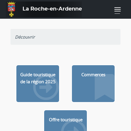
La Roche-en-Ardenne
—
Découvrir
Guide touristique
Commerces
de la région 2025
Offre touristique