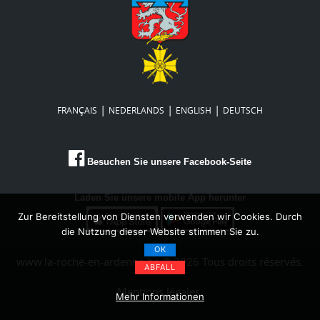
|
|
|
FRANÇAIS
NEDERLANDS
ENGLISH
DEUTSCH
Besuchen Sie unsere Facebook-Seite
Laden Sie unsere mobile App herunter
Zur Bereitstellung von Diensten verwenden wir Cookies. Durch
die Nutzung dieser Website stimmen Sie zu.
OK
www.la-roche-en-ardenne.be © 2026 Tous droits réservés.
ABFALL
Mentions légales
Mehr Informationen