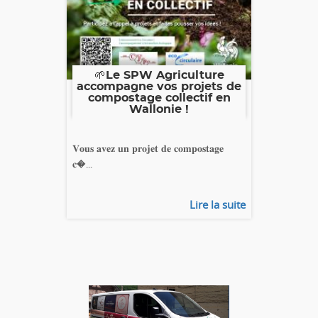
🌱Le SPW Agriculture
accompagne vos projets de
compostage collectif en
Wallonie !
𝐕𝐨𝐮𝐬 𝐚𝐯𝐞𝐳 𝐮𝐧 𝐩𝐫𝐨𝐣𝐞𝐭 𝐝𝐞 𝐜𝐨𝐦𝐩𝐨𝐬𝐭𝐚𝐠𝐞
𝐜�...
Lire la suite