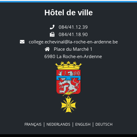
Hôtel de ville
084/41.12.39
084/41.18.90
college.echevinal@la-roche-en-ardenne.be
Place du Marché 1
6980 La Roche-en-Ardenne
|
|
|
FRANÇAIS
NEDERLANDS
ENGLISH
DEUTSCH