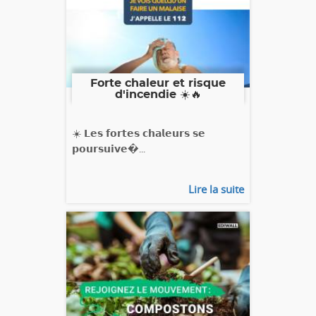
Forte chaleur et risque
d'incendie ☀️🔥
☀️ 𝗟𝗲𝘀 𝗳𝗼𝗿𝘁𝗲𝘀 𝗰𝗵𝗮𝗹𝗲𝘂𝗿𝘀 𝘀𝗲
𝗽𝗼𝘂𝗿𝘀𝘂𝗶𝘃𝗲�...
Lire la suite