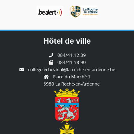
Hôtel de ville
084/41.12.39
084/41.18.90
college.echevinal@la-roche-en-ardenne.be
Place du Marché 1
6980 La Roche-en-Ardenne