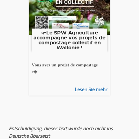
🌱Le SPW Agriculture
accompagne vos projets de
compostage collectif en
Wallonie !
𝐕𝐨𝐮𝐬 𝐚𝐯𝐞𝐳 𝐮𝐧 𝐩𝐫𝐨𝐣𝐞𝐭 𝐝𝐞 𝐜𝐨𝐦𝐩𝐨𝐬𝐭𝐚𝐠𝐞
𝐜�...
Lesen Sie mehr
Entschuldigung, dieser Text wurde noch nicht ins
Deutsche übersetzt