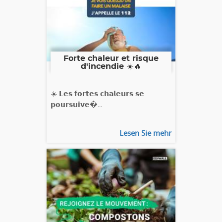
Forte chaleur et risque
d'incendie ☀️🔥
☀️ 𝗟𝗲𝘀 𝗳𝗼𝗿𝘁𝗲𝘀 𝗰𝗵𝗮𝗹𝗲𝘂𝗿𝘀 𝘀𝗲
𝗽𝗼𝘂𝗿𝘀𝘂𝗶𝘃𝗲�...
Lesen Sie mehr