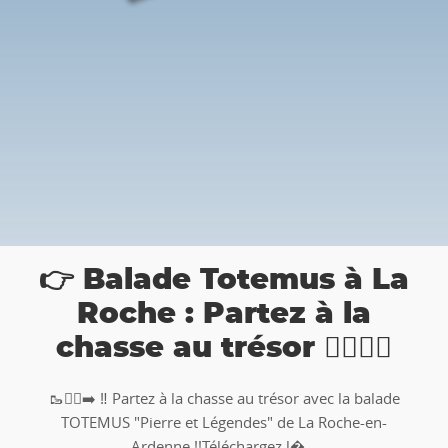
👉 Balade Totemus à La
i
Roche : Partez à la
chasse au trésor 🚶‍♀🚶‍♂
🥾🚶‍♂️‍➡️ ‼ Partez à la chasse au trésor avec la balade
TOTEMUS "Pierre et Légendes" de La Roche-en-
.
Ardenne !!Téléchargez l�...