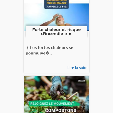
Forte chaleur et risque
d'incendie ☀️🔥
☀️ 𝗟𝗲𝘀 𝗳𝗼𝗿𝘁𝗲𝘀 𝗰𝗵𝗮𝗹𝗲𝘂𝗿𝘀 𝘀𝗲
𝗽𝗼𝘂𝗿𝘀𝘂𝗶𝘃𝗲�...
Lire la suite