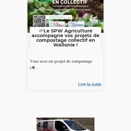
🌱Le SPW Agriculture
accompagne vos projets de
compostage collectif en
Wallonie !
𝐕𝐨𝐮𝐬 𝐚𝐯𝐞𝐳 𝐮𝐧 𝐩𝐫𝐨𝐣𝐞𝐭 𝐝𝐞 𝐜𝐨𝐦𝐩𝐨𝐬𝐭𝐚𝐠𝐞
𝐜�...
Lire la suite