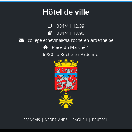
Hôtel de ville
084/41.12.39
084/41.18.90
college.echevinal@la-roche-en-ardenne.be
Place du Marché 1
6980 La Roche-en-Ardenne
|
|
|
FRANÇAIS
NEDERLANDS
ENGLISH
DEUTSCH