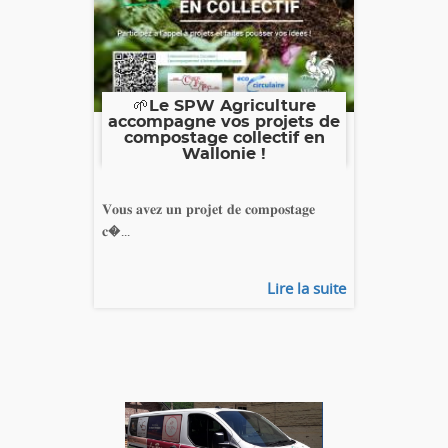
🌱Le SPW Agriculture
accompagne vos projets de
compostage collectif en
Wallonie !
𝐕𝐨𝐮𝐬 𝐚𝐯𝐞𝐳 𝐮𝐧 𝐩𝐫𝐨𝐣𝐞𝐭 𝐝𝐞 𝐜𝐨𝐦𝐩𝐨𝐬𝐭𝐚𝐠𝐞
𝐜�...
Lire la suite