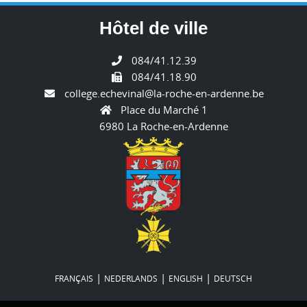
Hôtel de ville
084/41.12.39
084/41.18.90
college.echevinal@la-roche-en-ardenne.be
Place du Marché 1
6980 La Roche-en-Ardenne
|
|
|
FRANÇAIS
NEDERLANDS
ENGLISH
DEUTSCH