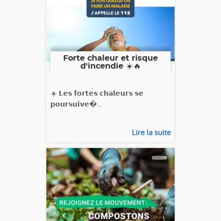
Forte chaleur et risque
d'incendie ☀️🔥
☀️ 𝗟𝗲𝘀 𝗳𝗼𝗿𝘁𝗲𝘀 𝗰𝗵𝗮𝗹𝗲𝘂𝗿𝘀 𝘀𝗲
𝗽𝗼𝘂𝗿𝘀𝘂𝗶𝘃𝗲�...
Lire la suite