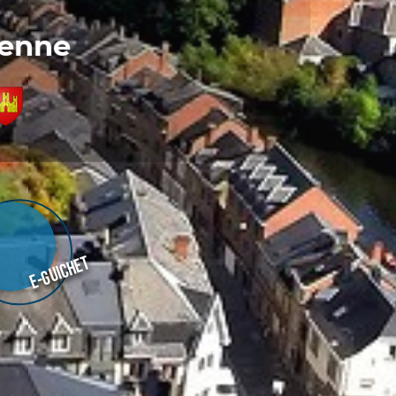
denne
E-guichet