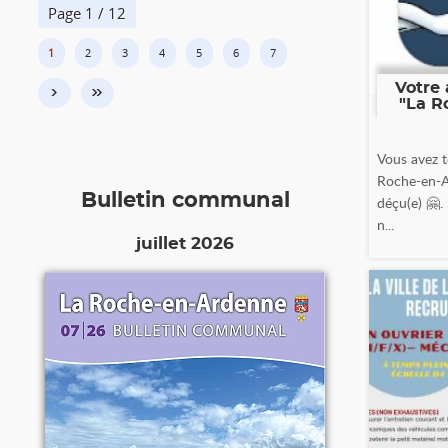
Page 1 / 12
1
2
3
4
5
6
7
Votre 
›
»
"La R
Vous avez t
Roche-en-A
Bulletin communal
déçu(e) 🤗.
n...
juillet 2026