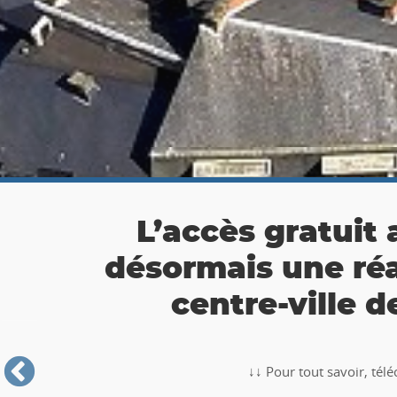
👉 Balade Totemus à
Partez à la chasse au tr
🥾🚶‍♂️‍➡️ ‼ Partez à la chasse au trésor avec la balade TO
Roche-