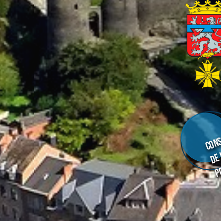
Cons
de
p