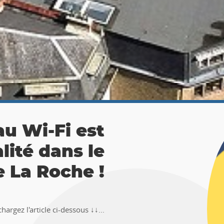
 La Roche :
ésor 🚶‍♀🚶‍♂
TEMUS "Pierre et Légendes" de La
en-Ardenne !!Téléchargez l�...