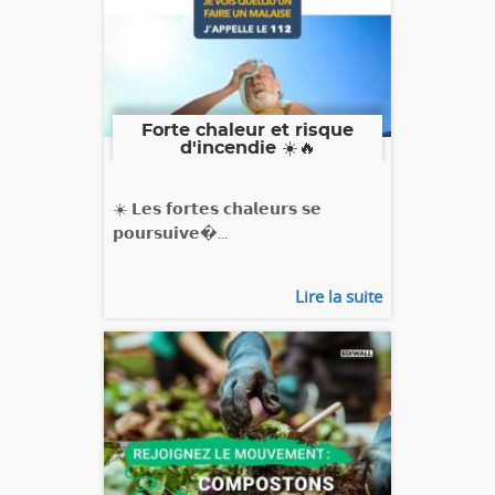
Forte chaleur et risque
d'incendie ☀️🔥
☀️ 𝗟𝗲𝘀 𝗳𝗼𝗿𝘁𝗲𝘀 𝗰𝗵𝗮𝗹𝗲𝘂𝗿𝘀 𝘀𝗲
𝗽𝗼𝘂𝗿𝘀𝘂𝗶𝘃𝗲�...
Lire la suite