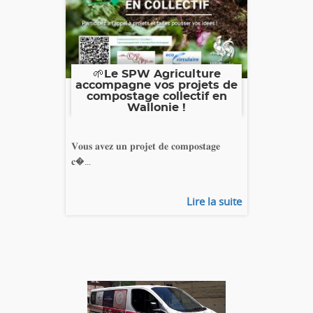
🌱Le SPW Agriculture
accompagne vos projets de
compostage collectif en
Wallonie !
𝐕𝐨𝐮𝐬 𝐚𝐯𝐞𝐳 𝐮𝐧 𝐩𝐫𝐨𝐣𝐞𝐭 𝐝𝐞 𝐜𝐨𝐦𝐩𝐨𝐬𝐭𝐚𝐠𝐞
𝐜�...
Lire la suite