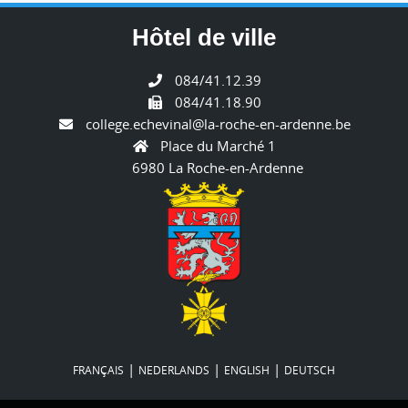
Hôtel de ville
084/41.12.39
084/41.18.90
college.echevinal@la-roche-en-ardenne.be
Place du Marché 1
6980 La Roche-en-Ardenne
|
|
|
FRANÇAIS
NEDERLANDS
ENGLISH
DEUTSCH