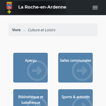
La Roche-en-Ardenne
—
Vivre
Culture et Loisirs
Aperçu
Salles communales
Bibliothèque et
Sports & activités
ludothèque