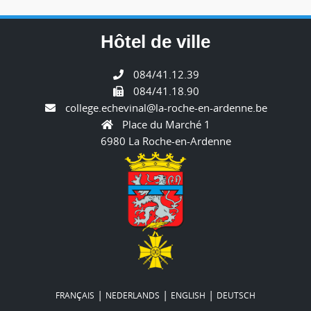
Hôtel de ville
084/41.12.39
084/41.18.90
college.echevinal@la-roche-en-ardenne.be
Place du Marché 1
6980 La Roche-en-Ardenne
|
|
|
FRANÇAIS
NEDERLANDS
ENGLISH
DEUTSCH