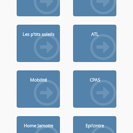
Les p'tits soleils
ATL
Mobilité
CPAS
Home Jamotte
Epi'cintre