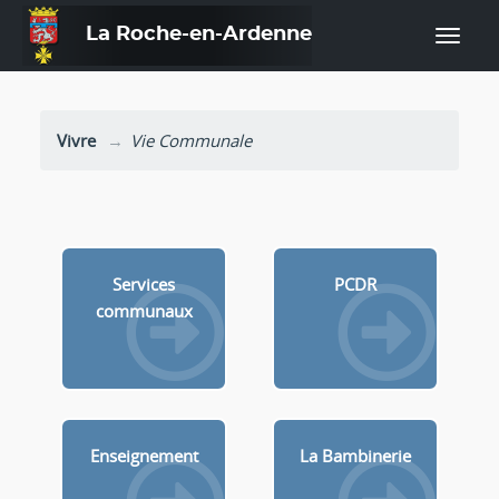
La Roche-en-Ardenne
—
Vivre
Vie Communale
Services
PCDR
communaux
Enseignement
La Bambinerie