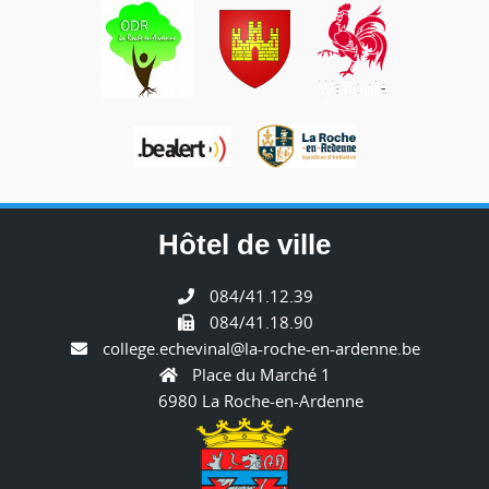
Hôtel de ville
084/41.12.39
084/41.18.90
college.echevinal@la-roche-en-ardenne.be
Place du Marché 1
6980 La Roche-en-Ardenne