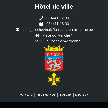
Hôtel de ville
084/41.12.39
084/41.18.90
college.echevinal@la-roche-en-ardenne.be
Place du Marché 1
6980 La Roche-en-Ardenne
|
|
|
FRANÇAIS
NEDERLANDS
ENGLISH
DEUTSCH