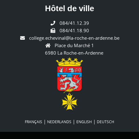
Hôtel de ville
084/41.12.39
084/41.18.90
college.echevinal@la-roche-en-ardenne.be
Place du Marché 1
6980 La Roche-en-Ardenne
|
|
|
FRANÇAIS
NEDERLANDS
ENGLISH
DEUTSCH