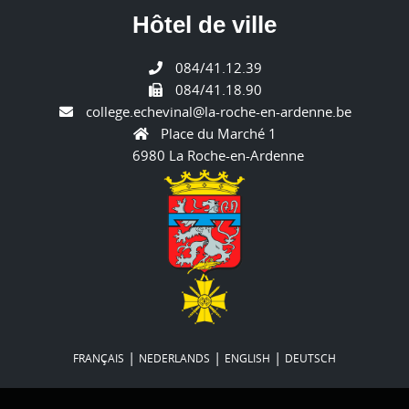
Hôtel de ville
084/41.12.39
084/41.18.90
college.echevinal@la-roche-en-ardenne.be
Place du Marché 1
6980 La Roche-en-Ardenne
|
|
|
FRANÇAIS
NEDERLANDS
ENGLISH
DEUTSCH