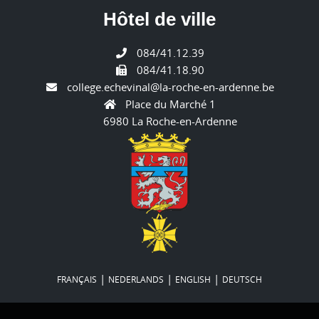
Hôtel de ville
084/41.12.39
084/41.18.90
college.echevinal@la-roche-en-ardenne.be
Place du Marché 1
6980 La Roche-en-Ardenne
|
|
|
FRANÇAIS
NEDERLANDS
ENGLISH
DEUTSCH