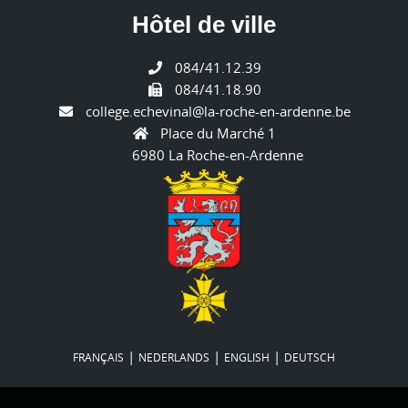
Hôtel de ville
084/41.12.39
084/41.18.90
college.echevinal@la-roche-en-ardenne.be
Place du Marché 1
6980 La Roche-en-Ardenne
|
|
|
FRANÇAIS
NEDERLANDS
ENGLISH
DEUTSCH