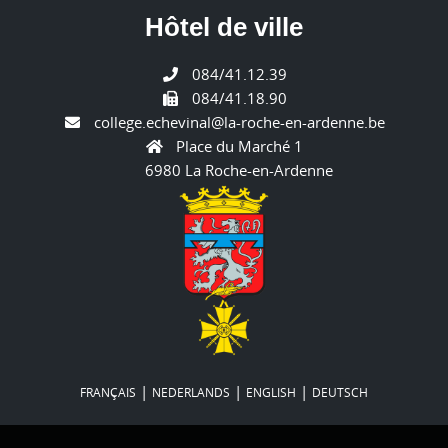
Hôtel de ville
084/41.12.39
084/41.18.90
college.echevinal@la-roche-en-ardenne.be
Place du Marché 1
6980 La Roche-en-Ardenne
|
|
|
FRANÇAIS
NEDERLANDS
ENGLISH
DEUTSCH