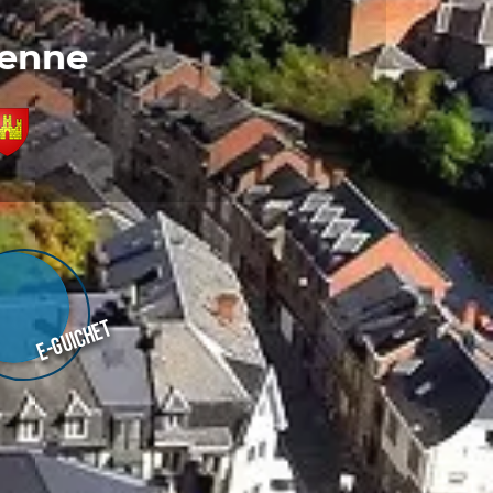
denne
E-guichet