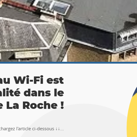
 La Roche :
ésor 🚶‍♀🚶‍♂
TEMUS "Pierre et Légendes" de La
en-Ardenne !!Téléchargez l�...