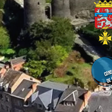
Cons
de
p