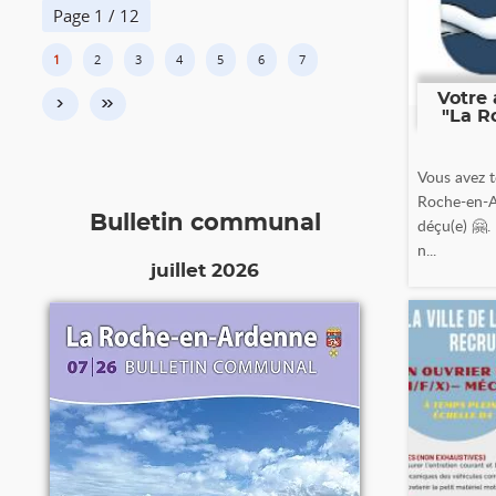
Page 1 / 12
1
2
3
4
5
6
7
Votre 
›
»
"La R
Vous avez t
Roche-en-A
Bulletin communal
déçu(e) 🤗.
n...
juillet 2026