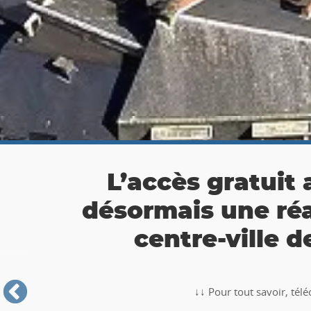
👉 Balade Totemus à
Partez à la chasse au tr
🥾🚶‍♂️‍➡️ ‼ Partez à la chasse au trésor avec la balade TO
Roche-