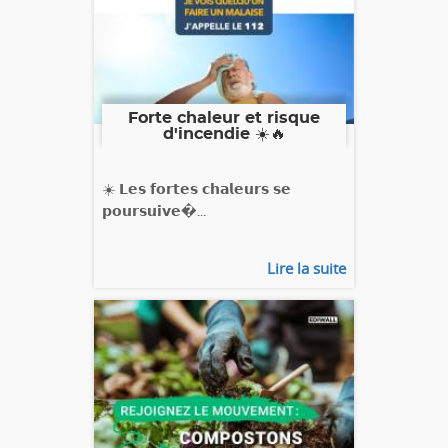
Forte chaleur et risque
d'incendie ☀️🔥
☀️ 𝗟𝗲𝘀 𝗳𝗼𝗿𝘁𝗲𝘀 𝗰𝗵𝗮𝗹𝗲𝘂𝗿𝘀 𝘀𝗲
𝗽𝗼𝘂𝗿𝘀𝘂𝗶𝘃𝗲�...
Lire la suite