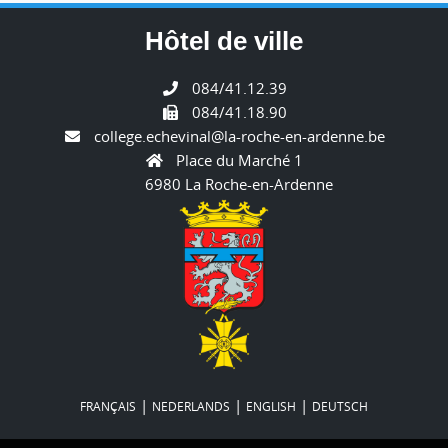
Hôtel de ville
084/41.12.39
084/41.18.90
college.echevinal@la-roche-en-ardenne.be
Place du Marché 1
6980 La Roche-en-Ardenne
|
|
|
FRANÇAIS
NEDERLANDS
ENGLISH
DEUTSCH