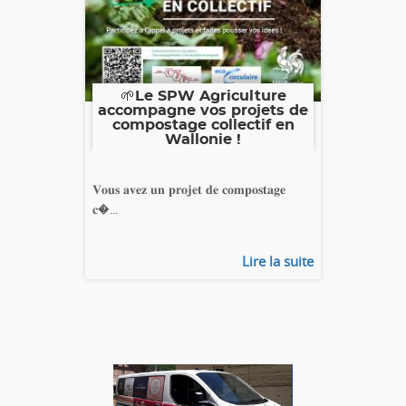
🌱Le SPW Agriculture
accompagne vos projets de
compostage collectif en
Wallonie !
𝐕𝐨𝐮𝐬 𝐚𝐯𝐞𝐳 𝐮𝐧 𝐩𝐫𝐨𝐣𝐞𝐭 𝐝𝐞 𝐜𝐨𝐦𝐩𝐨𝐬𝐭𝐚𝐠𝐞
𝐜�...
Lire la suite